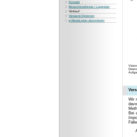
::
Kontakt
::
Besucheradresse / Lageplan
:: Verkauf
::
Versand-Optionen
::
e-NewsLetter abonnieren
Visio
Daten
Aufga
Vers
Wir 
davo
Meth
Bei 
Impo
Fälle