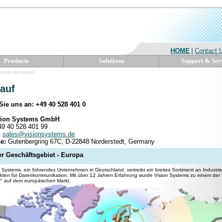
HOME
|
Contact 
Products
Solutions
Support & Ser
stems.de/Verkauf
auf
Sie uns an: +49 40 528 401 0
sion Systems GmbH
9 40 528 401 99
:
sales@visionsystems.de
e:
Gutenbergring 67C, D-22848 Norderstedt, Germany
r Geschäftsgebiet - Europa
n Systems, ein führendes Unternehmen in Deutschland, vertreibt ein breites Sortiment an Industr
kten für Datenkommunikation. Mit über 12 Jahren Erfahrung wurde Vision Systems zu einem der 
r" auf dem europäischen Markt.