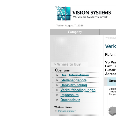
Today
:
August 7, 2026
Company
>visionsy
Verk
Rufen 
VS Vi
Fax:
+4
E-Mail
Über uns
Adress
Das Unternehmen
Stellenangebote
Unse
Bankverbindung
Visio
Verkaufsbedingungen
Produ
Impressum
Playe
Datenschutz
Weitere Links
::
Pressestimmen