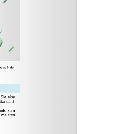
 bewußt der
Sie eine
Standard-
mente zum
 meisten