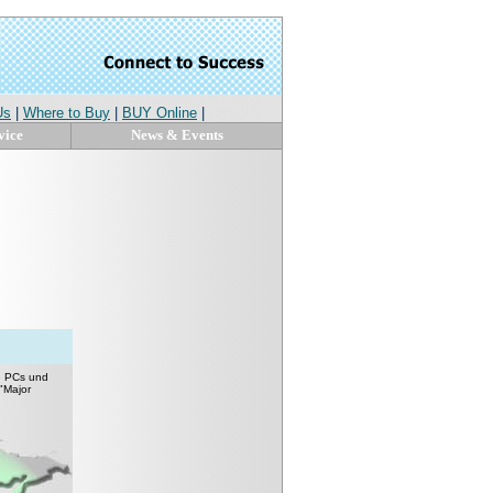
Us
|
Where to Buy
|
BUY Online
|
vice
News & Events
ie PCs und
"Major