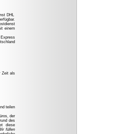
enst DHL
fügbar.
ostdienst
it einem
L Express
utschland
Zeit als
nd teilen
üros, der
grund des
et diese
ir füllen
derliche