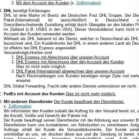
Mit dem Account des Kunden
(s.
Zollformalien
)
DHL
benötigt Erklärungen.
DHL ist eine Marke im Besitz der Deutschen Post DHL Gruppe. Der Di
Paket (International) ist ausschließlich in Deutschland ver
Grenzüberschreitende Zustellung erfolgt durch Übergabe an den lokalen P
im Zielland (z.B. USBS in den USA). Dieser Versanddienst kann nicht m
Account des Kunden verwendet werden.
Weltweit als DHL bekannt ist der Dienst, welcher in Deutschland als DH
bezeichnet wird. Ein Kundenkonto bei DHL in einem anderen Land als De
ist effektiv bei DHL Express angesiedelt.
Versandmöglichkeiten sind
DHL Express mit Abrechnung über unseren Account
DHL Express mit Abrechnung über den Account des Kunden
Dies ist nicht mehr möglich.
DHL Paket (International) abgerechnet über unseren Account
Nach Rückmeldungen von Kunden benötigen einige Ziele viel mehr 
erwartet.
DHL Global Forwarding, Fracht oder andere Dienste unterstützen wir nicht.
FedEx mit Account des Kunden
Dies ist nicht mehr möglich.
Mit anderem Dienstleister
Der Kunde beauftragt den Dienstleister.
s.
Zollformalien
Wir informieren den Kunden sobald der Auftrag für den Versand bereit ist, u
die Anzahl, Größe und Gewicht der Pakete mit.
Der Kunde beauftragt seinen Dienstleister mit der Abholung aus unseren B
Dienstleister kann uns kontaktieren, um Abholzeiten zu vereinbaren. Auf
Auftrags erhält der Kunde die Versanddokumente. Der Kunde send
unmittelbar an uns, wir drucken diese aus und die Sendung ist bereit.
W
keine Formulare aus, besonders handschriftlich nicht. Falls erfor